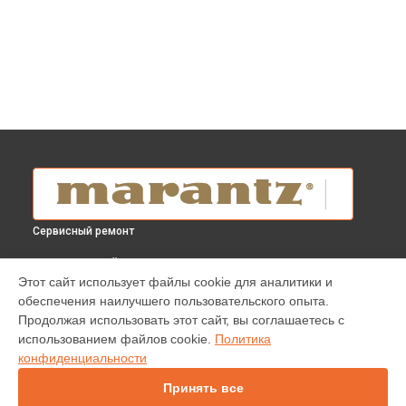
Сервисный ремонт
ВЫБЕРИ СВОЙ ГОРОД
Этот сайт использует файлы cookie для аналитики и
Диагностика AV-ресивера NR1200 Marantz в
Краснодаре
обеспечения наилучшего пользовательского опыта.
Диагностика AV-ресивера NR1200 Marantz в
Ростове-на-
Продолжая использовать этот сайт, вы соглашаетесь с
Дону
использованием файлов cookie.
Политика
Диагностика AV-ресивера NR1200 Marantz в
Нижнем
конфиденциальности
Новгороде
Принять все
Диагностика AV-ресивера NR1200 Marantz в
Новосибирске