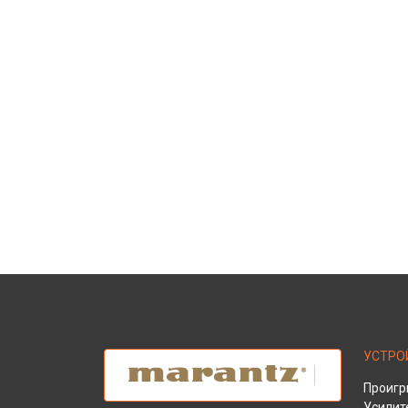
УСТРО
Проигр
Усилит