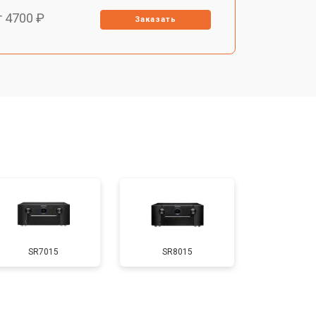
т 4700 ₽
Заказать
SR7015
SR8015