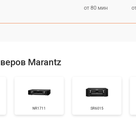
от 80 мин
о
веров Marantz
NR1711
SR6015