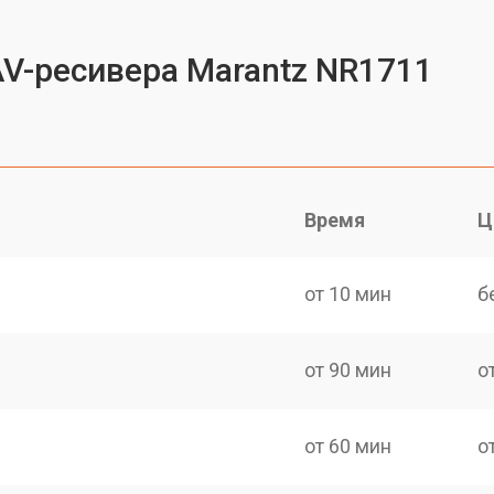
AV-ресивера Marantz NR1711
Время
Ц
от 10 мин
б
от 90 мин
о
от 60 мин
о