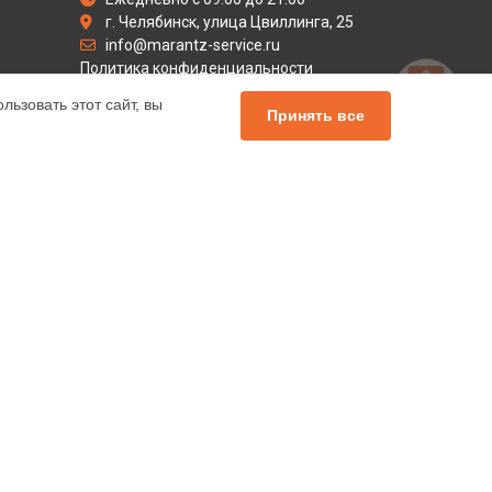
г. Челябинск, улица Цвиллинга, 25
info@marantz-service.ru
Политика конфиденциальности
ьзовать этот сайт, вы
Способы оплаты
Принять все
альный сервис Marantz, мы предлагаем
чных продуктов Маранц. Обратите внимание, что
сь с нашими менеджерами. Также стоит отметить, что
елей.