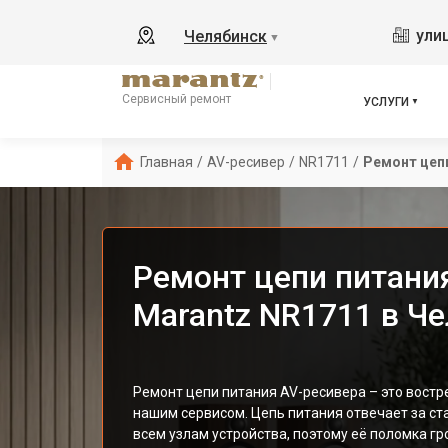
ули
Челябинск
▼
Сервисный ремонт
УСЛУГИ
Главная
/
AV-ресивер
/
NR1711
/
Ремонт цеп
Ремонт цепи питани
Marantz NR1711 в Ч
Ремонт цепи питания AV-ресивера – это востр
нашим сервисом. Цепь питания отвечает за ст
всем узлам устройства, поэтому её поломка гр