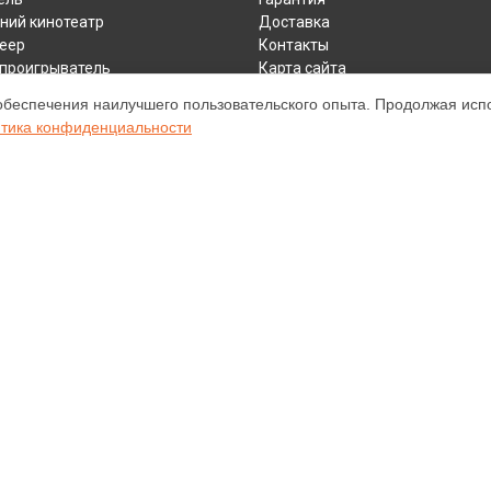
ий кинотеатр
Доставка
еер
Контакты
y проигрыватель
Карта сайта
ивер
обеспечения наилучшего пользовательского опыта. Продолжая испол
тика конфиденциальности
ом обслуживании устройств Marantz. Хотя мы и не представляем офици
а, включая диагностику, техническое обслуживание и настройку разли
ательными; для получения актуальной информации, пожалуйста, свяжите
е, зарегистрирована и используется нами только для информационных ц
нту Marantz.