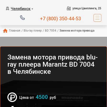
Челябинск
улица Цвиллинга, 25
▼
+7 (800) 350-44-53
Главная
/
Blu-ray плеер
/
BD 7004
/
Замена мотора привода
Замена мотора привода blu-
ray плеера Marantz BD 7004
в Челябинске
4500
Цена от
руб