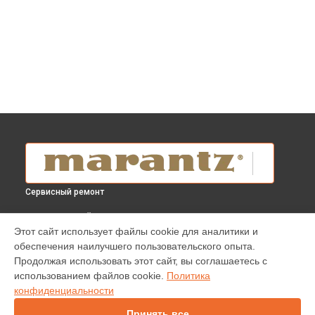
Сервисный ремонт
ВЫБЕРИ СВОЙ ГОРОД
Этот сайт использует файлы cookie для аналитики и
Замена мотора привода blu-ray плеера BD 7004 Marantz в
обеспечения наилучшего пользовательского опыта.
Краснодаре
Продолжая использовать этот сайт, вы соглашаетесь с
Замена мотора привода blu-ray плеера BD 7004 Marantz в
использованием файлов cookie.
Политика
Ростове-на-Дону
конфиденциальности
Замена мотора привода blu-ray плеера BD 7004 Marantz в
Нижнем Новгороде
Принять все