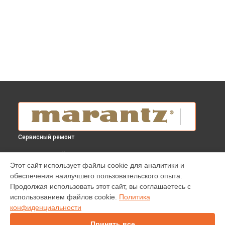
Сервисный ремонт
ВЫБЕРИ СВОЙ ГОРОД
Этот сайт использует файлы cookie для аналитики и
Замена разъема HDMI blu-ray плеера UD 5007 Marantz в
обеспечения наилучшего пользовательского опыта.
Краснодаре
Продолжая использовать этот сайт, вы соглашаетесь с
Замена разъема HDMI blu-ray плеера UD 5007 Marantz в
использованием файлов cookie.
Политика
Ростове-на-Дону
конфиденциальности
Замена разъема HDMI blu-ray плеера UD 5007 Marantz в
Нижнем Новгороде
Принять все