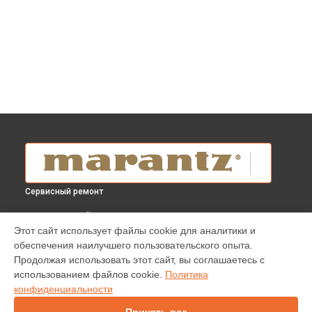
Сервисный ремонт
ВЫБЕРИ СВОЙ ГОРОД
Этот сайт использует файлы cookie для аналитики и
Ремонт пульта усилителя Model 30 Marantz в
Краснодаре
обеспечения наилучшего пользовательского опыта.
Ремонт пульта усилителя Model 30 Marantz в
Ростове-на-
Продолжая использовать этот сайт, вы соглашаетесь с
Дону
использованием файлов cookie.
Политика
Ремонт пульта усилителя Model 30 Marantz в
Нижнем
конфиденциальности
Новгороде