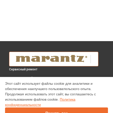
Сервисный ремонт
ВЫБЕРИ СВОЙ ГОРОД
Этот сайт использует файлы cookie для аналитики и
Чистка от пыли усилителя PM6007 Marantz в
Краснодаре
обеспечения наилучшего пользовательского опыта.
Чистка от пыли усилителя PM6007 Marantz в
Ростове-на-
Продолжая использовать этот сайт, вы соглашаетесь с
Дону
использованием файлов cookie.
Политика
Чистка от пыли усилителя PM6007 Marantz в
Нижнем
конфиденциальности
Новгороде