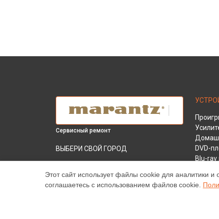
УСТРО
Проигр
Усилит
Сервисный ремонт
Домашн
DVD-пл
ВЫБЕРИ СВОЙ ГОРОД
Blu-ra
Замена аудиоразъема усилителя PM6007
AV-рес
Marantz в
Краснодаре
Этот сайт использует файлы cookie для аналитики и 
соглашаетесь с использованием файлов cookie.
Поли
Замена аудиоразъема усилителя PM6007
Marantz в
Ростове-на-Дону
Замена аудиоразъема усилителя PM6007
Marantz в
Нижнем Новгороде