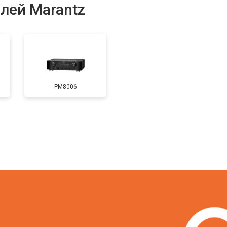
лей Marantz
PM8006
?