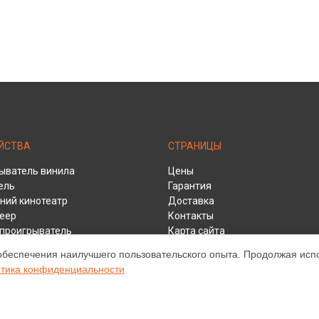
ЙСТВА
СТРАНИЦЫ
ыватель винила
Цены
ель
Гарантия
ий кинотеатр
Доставка
еер
Контакты
y проигрыватель
Карта сайта
ивер
обеспечения наилучшего пользовательского опыта. Продолжая испол
тика конфиденциальности