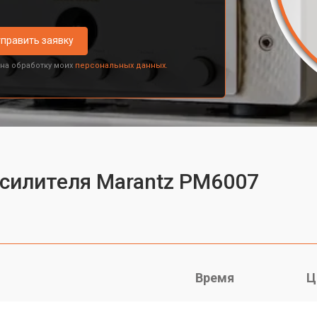
править заявку
 на обработку моих
персональных данных.
усилителя Marantz PM6007
Время
Ц