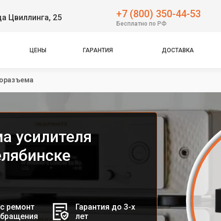
+7 (800) 350-44-53
ца Цвиллинга, 25
Бесплатно по РФ
ЦЕНЫ
ГАРАНТИЯ
ДОСТАВКА
иоразъема
а усилителя
елябинске
с ремонт
Гарантия до 3-х
обращения
лет